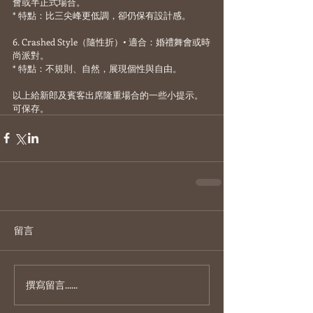
會或半正式場合。
* 特點：比三尖峰更低調，卻仍保有設計感。
6. Crashed Style（隨性折）• 適合：婚禮舞會或時
尚派對。
* 特點：不規則、自然，展現個性與自由。
以上給新郎及賓客出席隆重場合的一些小提示。
可保存。
留言
撰寫留言......