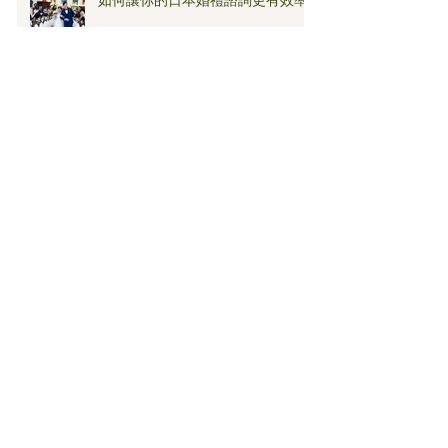
JP Wedding首次參與新加坡
Hitcheed Wedding Wonderland x
Bridal Market💒
在日本舉辦婚禮，寵物可以參加
嗎？你需要知道的事 🐾
山梨縣婚禮場地的迷人之處