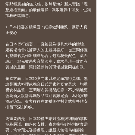
堂那種震撼的儀式感，依然是海外新人實踐「理
想婚禮畫面」的最佳選擇 - 讓浪漫觸手可及，也讓
旅程輕鬆愜意。
2. 日本婚宴的精緻度：細節做到極致，讓新人真
正安心
在日本舉行婚宴，一直被譽為極具水準的體驗。
婚宴場地會根據新人的主題與喜好，從空間佈置
到整體氣氛作出細緻配合，包括花藝配色、桌面
設計、燈光效果與音樂節奏，務求呈現一致而有
質感的畫面，讓婚禮照片與現場感受同樣出眾。
餐飲方面，日本婚宴向來以穩定而精緻見稱。無
論是西式料理或融合日式元素的宴會菜式，均重
視食材品質、烹調層次與擺盤細節；不少場地更
會為新人設計專屬飲品或迎賓雞尾酒，為婚宴增
添記憶點。賓客往往在婚禮後仍對菜式與整體安
排留下深刻印象。
更重要的是，日本婚禮團隊對流程與細節的掌握
極為嚴謹。由座位安排、賓客接待到特別飲食需
要，均會預先妥善處理，讓新人無需為細節操