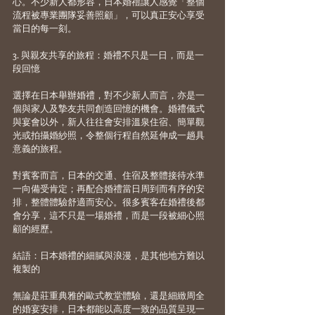
心。不少新人都形容，日本婚禮讓人感覺「整個
流程被專業團隊妥善照顧」，可以真正安心享受
當日的每一刻。
3. 與親友共享的旅程：婚禮不只是一日，而是一
段回憶
選擇在日本舉辦婚禮，對不少新人而言，亦是一
個與家人及摯友共同創造回憶的機會。婚禮儀式
與宴會以外，新人往往會安排溫泉住宿、簡單觀
光或拍攝婚紗照，令整個行程自然延伸成一趟具
意義的旅程。
對賓客而言，日本的交通、住宿及整體接待水準
一向備受肯定；再配合婚禮當日周到而有序的安
排，整體體驗舒適而安心。很多賓客在婚禮後都
會分享，這不只是一場婚禮，而是一段被細心照
顧的經歷。
結語：日本婚禮的細膩與浪漫，是其他地方難以
複製的
無論是莊重典雅的歐式教堂體驗，還是細緻周全
的婚宴安排，日本都能以高度一致的品質呈現一