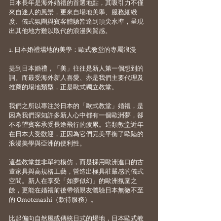
日本長年是海外婚禮的首選地點，其吸引力不僅
來自迷人的風景，更來自場地美學、服務細緻
度、儀式氛圍與賓客體驗皆達到頂尖水準，呈現
出其他地方難以取代的浪漫與質感。
1. 日本婚禮場地的美學：歐式教堂的專屬浪漫
提到日本婚禮，「美」往往是新人第一個想到的
詞。而最受海外新人喜愛、亦是我們主要代理及
推薦的場地類型，正是歐式獨立教堂。
我們之所以專注於日本的「歐式教堂」婚禮，是
因為我們深知許多新人心中都有一個歐洲夢，卻
不希望賓客承受長途飛行的疲累。這類教堂近年
在日本大受歡迎，正因為它們完美平衡了歐陸的
浪漫美學與亞洲的便利性。
這些教堂並非單純模仿，而是採用歐洲進口的古
董家具與高規格工藝，營造出極具莊嚴感的儀式
空間。新人在享受「如夢似幻」的歐洲氛圍之
餘，更能在婚禮前後帶領親友體驗日本無微不至
的 Omotenashi（款待服務）。
比起偏向自然風或傳統日式的場地，日本歐式教