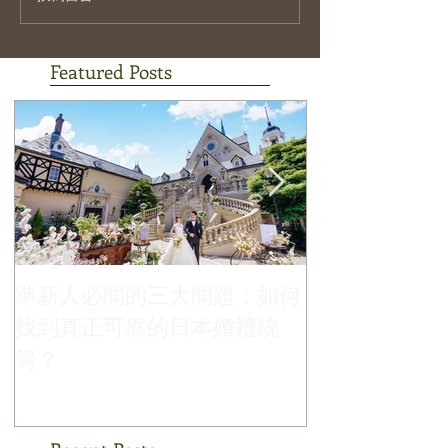
Featured Posts
準新人必問的三大問題：如何
哪個季節最適
找到真正可靠的日本婚禮統
禮？
籌？