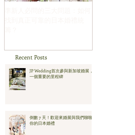
準新人必問的三大問題：如何
哪個季節最適
找到真正可靠的日本婚禮統
禮？
籌？
Recent Posts
JP Wedding首次參與新加坡婚展，
一個重要的里程碑
倒數 7 天！歡迎來婚展與我們聊聊
你的日本婚禮