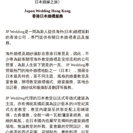
日本婚嫁之旅》
Japan Wedding Hong Kong
香港日本婚禮服務
JP Wedding是一間為新人提供海外(日本)婚禮策劃
的香港公司，專門提供有關日本婚禮產品及服
務。
海外婚禮及婚紗攝影在香港日漸普及，因此，不
少專為顧客辦理海外教堂婚禮及安排流程的公司
營運，為新人生留下寶貴的一頁。 JP Wedding專
營最熱門的海外婚禮地點之一《日本》 ，搜羅全
日本最具特色，富不同主題、風格的婚慶教堂及
宴會廳，辦理教堂婚禮儀式、婚宴服務、當地合
法註冊、婚紗或和服攝影及翻譯等服務。
JP Wedding代理的日本教堂以法式哥德式建築為
主流。
亦有傳統英國莊園為設計藍本的18世紀英
式古老教堂，教堂內建築呈拱形並配上彩繪玻
璃，古典優雅，全館一磚一瓦都瀰漫著經典、細
緻的氣氛，在日本國內也屬罕見獨特的建築婚禮
場地。無論教堂的外觀、宴會廳的空間設計、精
心佈置的西式花園、花球制作、餐飲料理、以至