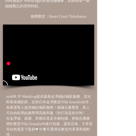
同時感謝JP Wedding的香港拍攝團隊，紀錄低每一個
細緻難忘的漂亮時刻。
婚禮教堂：Heart Court Yokohama
2018年 JP Wedding提供最新金澤婚紗攝影服務，首次
和香港攝影師，並與日本金澤教堂Villa Grandis合作，
為香港客人提供婚紗攝影服務！婚攝元素豐富，客人
可自由租用結婚專用高級和服《色打掛及紋付袴》，
在金澤城、庭園、和風街道及寺廟拍攝，更能在優雅
簡約教堂Villa Grandis內進行拍攝，還有花海、大草原
等自然風景下取材❤ 午餐可選擇在教堂內享用和風料
理。