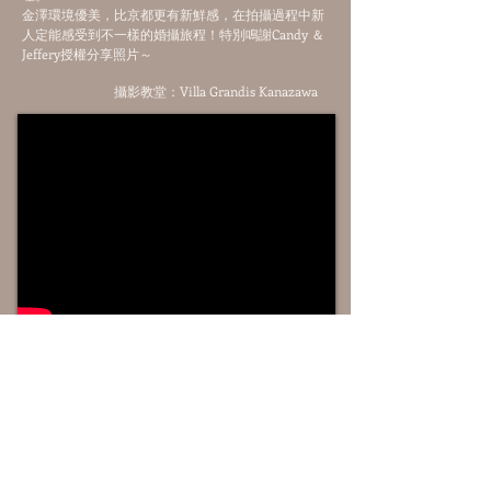
金澤環境優美，比京都更有新鮮感，在拍攝過程中新
人定能感受到不一樣的婚攝旅程！特別鳴謝Candy ＆
Jeffery授權分享照片～
攝影教堂：Villa Grandis Kanazawa
2016年12月28日－日本名古屋天氣非常晴朗！一對新人
及20位親友親身從香港飛往名古屋，見証一對新人
Agnes & Charles的浪漫教堂婚禮，用熱情溶化了寒冷天
氣！當日用餐後大家還即興玩了現時流行的Mannequin
challenge，氣氛很快樂！JP Wedding很榮幸有機會為
眾親友共同創造了一個完美又難忘的特別回憶！