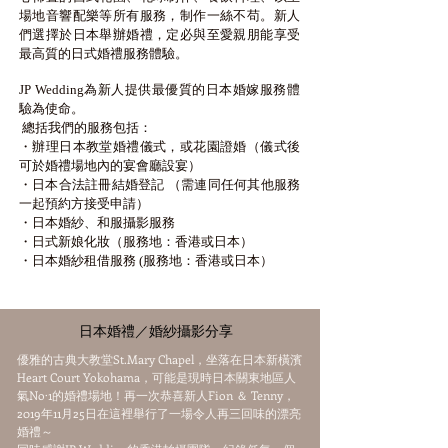
場地音響配樂等所有服務，制作一絲不苟。新人
們選擇於日本舉辦婚禮，定必與至愛親朋能
享受
最
高質的日式婚禮服務體驗
。
JP Wedding為新人提供最優質的日本婚嫁服務體
驗為使命。
總括我們的服務包括：
・辦理日本教堂婚禮儀式，或花園證婚（儀式後
可於婚禮場地內的宴會廳設宴）
・日本合法註冊結婚登記 （需連同任何其他服務
一起預約方接受申請）
・日本婚紗、和服攝影服務
・日式新娘化妝（服務地：香港或日本）
・日本婚紗租借服務 (服務地：香港或日本）
​日本婚禮／婚紗攝影分享
優雅的古典大教堂St.Mary Chapel，坐落在日本新橫濱
Heart Court Yokohama，可能是現時日本關東地區人
氣No·1的婚禮場地！再一次恭喜新人Fion ＆ Tenny，
2019年11月25日在這裡舉行了一場令人再三回味的漂亮
婚禮～