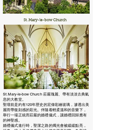
​St. Mary-le-bow Church
St.Mary-le-bow Church 莊嚴瑰麗、帶有淡淡古典氣
息的大教堂。
聖壇前是約有120年歴史的宏偉彩繪玻璃，滲透出美
麗而帶復刻感的彩光。伴隨着輕柔溫和的音樂下，
舉行一場正統而莊嚴的婚禮儀式，讓婚禮回歸應有
的神聖感。
婚禮儀式進行時，聖潔之路的燭光會被緩緩點亮，