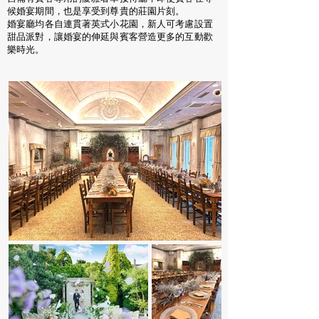
候婚宴期間，也是享受到尊貴的莊園片刻。
婚宴廳均各自連貫著英式小花園，新人可考慮設置
甜品派對，讓婚宴的伸延與賓客營造更多的互動歡
樂
時光。