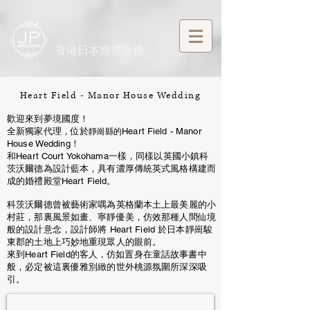
​香港日本婚禮服務
Heart Field - Manor House Wedding
歡迎來到夢境國度！
全新獨家代理，位於
Heart Field - Manor
靜崗縣的
House Wedding！
和Heart Court Yokohama一樣，同樣以英國小鎮科
茨沃爾德為設計藍本，具有濃厚傳統英式風格構建而
成的婚禮殿堂Heart Field。
科茨沃爾德曾被藝術家喁為英格蘭本土上最美麗的小
村莊，那裏風景如畫、寧靜優美，仿效那種人間仙境
般的設計意念，設計師將 Heart Field 於日本靜崗駿
東郡的土地上巧妙地重現眾人的眼前。
來到Heart Field的客人，仿如置身在童話故事書中
般，必定被這裏優雅別緻的世外桃源氛圍所深深吸
引。