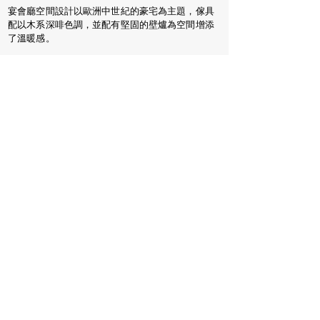
宴會廳空間設計以歐洲中世紀的豪宅為主題，傢具
配以木系深啡色調，並配有堅固的壁爐為空間增添
了溫暖感。
襯托著輕柔爵士音樂，在綠樹環繞的美麗花園中與
摯愛親朋享用香檳祝酒，盡顯優雅氣派。
Castle Combe Manor 最多容納人數約126名。別緻
的花園水池適合加設户外甜品派對。