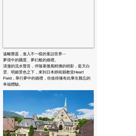
​遠離塵囂，進入不一樣的童話世界⋯
夢境中的國度、夢幻般的婚禮。
清澈的流水聲音，伴隨著微風輕拂的樹影，藍天白
雲、明媚景色之下，來到日本靜崗縣教堂Heart
Field，舉行夢中的婚禮，你值得擁有此畢生難忘的
幸福體驗。