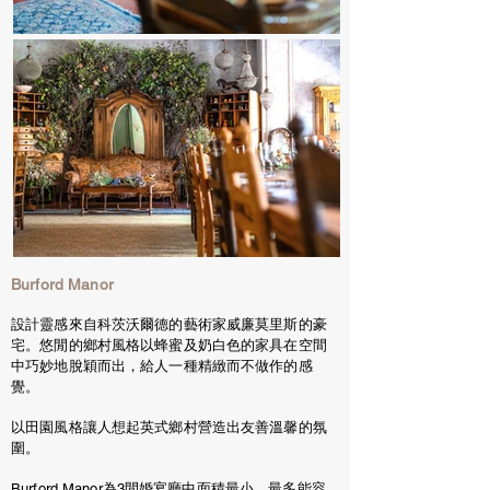
Burford Manor
設計靈感來自科茨沃爾德的藝術家威廉莫里斯的豪
宅。悠閒的鄉村風格以蜂蜜及奶白色的家具在空間
中巧妙地脫穎而出，給人一種精緻而不做作的感
覺。
以田園風格讓人想起英式鄉村營造出友善溫馨的氛
圍。
Burford Manor為3間婚宴廳中面積最小，最多能容