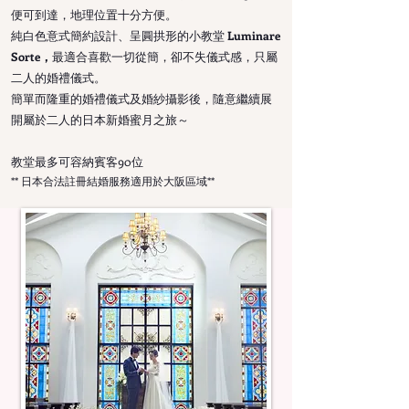
便可到達，地理位置十分方便。
純白色意式簡約設計、呈圓拱形的小教堂
Luminare
Sorte，
最適合喜歡一切從簡，卻不失儀式感，只屬
二人的婚禮儀式。
簡單而隆重的婚禮儀式及婚紗攝影後，隨意繼續展
開屬於二人的日本新婚蜜月之旅～
教堂最多可容納賓客90位
​** 日本合法註冊結婚服務適用於大阪區域**