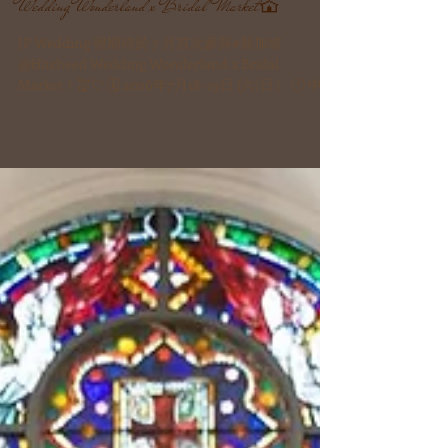
JP Wedding首次參與新加坡Hitcheed
Wedding Wonderland x Bridal Market💒
JP Wedding 很期待於 7 月首次參與#新加坡
@Hitcheed Wedding Wonderland x Bridal
Market！💒🤍 🗓️ 2026年7月18–19日 (六/日） 🕛 中午
12時至晚上8時 📍 Suntec Convention Hall 403 📍 A4
–A5 展位 夢想在日本舉辦婚禮？🌸 來到現場探索我
們精選的教堂婚禮及高質婚宴場地，與團隊一起規
劃屬於你們的大日子。 🎁 新加坡首展限定禮遇 展會
期間確認婚禮方案，即享專屬優惠及婚禮升級禮
遇。 立即登記，免費入場：
https://rsvp.hitcheed.com/ #JPWedding
#WeddingWonderland #JapanWedding #日本婚禮
#DestinationWedding #ChapelWedding
#SingaporeWedding #新加坡婚紗展 #2027海外婚禮
#2027日本婚禮