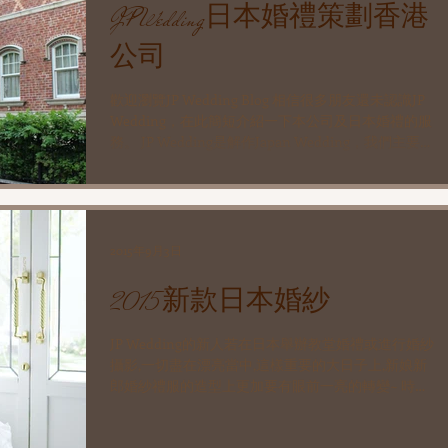
JP Wedding日本婚禮策劃香港
公司
歡迎瀏覽JP Wedding Blog 相信很多朋友還未認識JP
Wedding，在此簡短介紹一下本公司及日本婚禮的服
務。 JP Wedding是解作Japan Wedding，我們主要提
供一切有關日本婚禮界優質服務/商品，為客人代辦
並預訂日本教堂婚禮。透過我們的服務客人可...
2015年9月3日
2015新款日本婚紗
JP Wedding的新人若在日本舉辦教堂婚禮或進行婚紗
攝影,一切盡在漂亮當中,這樣重要的大日子上,新娘新
郎婚紗禮服的造型上更加要有眼前一亮的轉變~ 時裝
走在潮流尖端的日本,婚紗設計及質量亦一樣使人期
待,JP Wedding的客人可選用日本婚紗,頭飾及飾物在