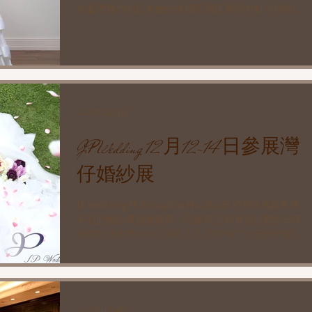
未看過我們的日本婚紗便問此問題,覺得有點可惜呢!..
香港客人很幸福,可用很優惠的價錢使用此等靚日本婚
紗行禮或影相. 一般當地人租用這些婚紗,起碼是
$10000至$2000...
2014年12月3日
JP Wedding 12月12-14日參展灣
仔婚紗展
JP Wedding 將於2014年12月12至14日的灣仔會議展覽
中心的婚紗博覽會將第一次參展,介時會推出特別日本
優惠服務套餐給各位準新人,以及準備了大量贊助精美
禮品於現場派發,非常吸引~ 服務/商品包括 日本婚紗
攝影套餐, 日本教堂婚禮服務, 日本回禮小禮物訂購...
2014年11月9日