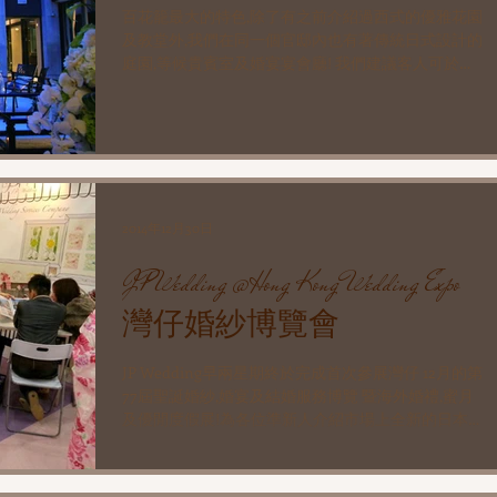
百花籠最大的特色,除了有之前介紹過西式的優雅花園
及教堂外,我們在同一個官邸內也有著傳統日式設計的
庭園,等候貴賓室及婚宴宴會廳! 我們建議客人可於西
式宴會廳舉辦完婚宴後,在旁邊的日式既傳統又摩登的
空間內進行After Party又如何?!一次過享受兩次非一
般的服務層次,為新人...
2014年12月30日
JP Wedding @Hong Kong Wedding Expo
灣仔婚紗博覽會
JP Wedding早兩星期終於完成首次參展灣仔 12月的第
77屆聖誕婚紗,婚宴及結婚服務博覽 暨海外婚禮,蜜月
及優閒度假展!為各位準新人介紹市場上全新的日本
教堂婚禮和婚紗拍攝~ 展後忙於跟進辦理客人的教堂
婚禮預約和其他客人的查詢,想寫BLOG亦沒有太多時
間呢....