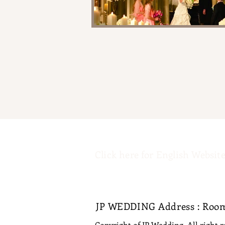
Click here for English Website
JP WEDDING Address : Room 
Copyright of JP Wedding. All right 