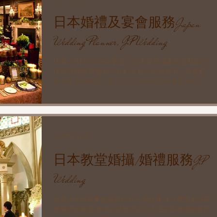
日本婚禮及宴會服務Japan
Wedding Planner, JP Wedding
快將12月Christmas季節了,日本及香港都紛紛開始出
現聖誕燈飾.其實有沒有想過,自己的婚禮不一定要花
費大量金錢做起一個大台柱/佈景版和賓客影相? 在空
間設計及餐桌佈置都做到一流專業水平的東京,你和賓
客可以在宴會廳任何一個角度下拍照,都是漂亮亦能帶
出特別的氣氛!...
2014年9月25日
日本教堂婚攝/婚禮服務JP
Wedding
很多少女曾經夢想過自己有一個經典,步入教堂進行婚
禮儀式的畫面,奈何香港地方細少不是很多教堂能提供