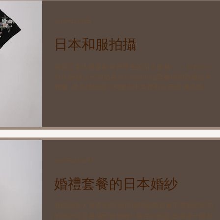
2014年12月11日
日本和服拍攝
我自己本人很喜歡這件黑色的引き振袖～～ かわいい
引き振袖♪♪ 已包括在Pre-wedding套餐內的高級日本
和服~是否好靚呢?! 和服當中其實有分等級,最高級的
布料較挻身,有質感,就像名貴手袋一樣,講求料子是最
重要.我們的日本婚紗攝影套餐包的和服,屬於高級和
服....
2014年12月10日
婚禮套餐的日本婚紗
有部份客人來查詢時,很快便問如果套餐不要我們所包
的婚紗可否退減部份價錢?! 我在此想說,如果還一眼都