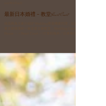
2017年6月19日
最新日本婚禮－教堂Heart Court
很高興為大家介紹JP Wedding香港獨家代理，位於
東京新橫濱的一家全新古典教堂，Wedding Guest
House －＜Heart Court＞! 打算到海外／日本舉行婚
禮的新人們，恭喜您們又多一個新選擇了！ Heart...