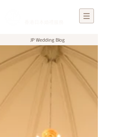
​香港日本婚禮服務
JP Wedding Blog