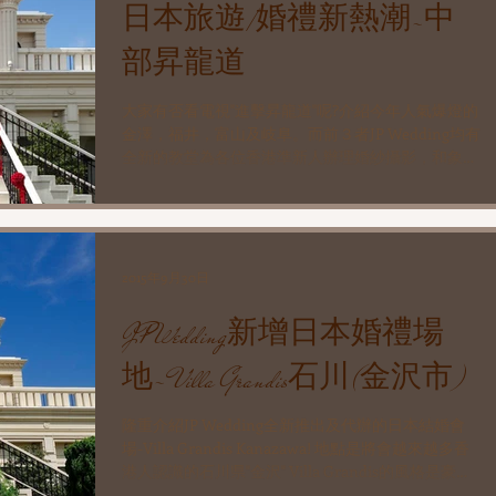
日本旅遊/婚禮新熱潮-中
部昇龍道
大家有否看電視"進擊昇龍道"呢?介紹今年人氣爆燈的
金澤，福井，富山及岐阜。而前３者JP Wedding均有
全新的教堂為各位香港準新人辦理婚紗攝影，和象徵
性教堂婚禮儀式啊！ 今集介紹的日本３大名園之一＂
兼六園＂，選擇到金澤拍攝婚照的話更可以帶大家到
那裡進行和服拍攝潻！...
2015年9月30日
JP Wedding新增日本婚禮場
地- Villa Grandis石川(金沢市)
隆重介紹JP Wedding全新推出及代辦的日本結婚會
場-Villa Grandis Kanazawa! 地點是將會越來越多香
港人認識的石川県"金沢" Villa Grandis的風格是豪華
中帶簡約,配合週邊較多綠悠悠的環境,佈置偏向清新