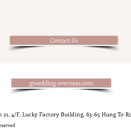
Contact Us
jpwedding-overseas.com
: >
21, 4/F, Lucky Factory Building, 63-65 Hung To 
reserved