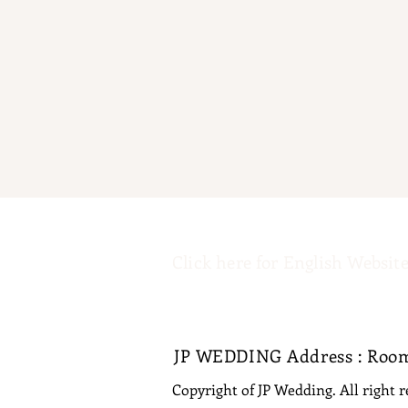
Click here for English Website
JP WEDDING Address : Room 
Copyright of JP Wedding. All right 